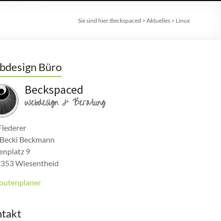
Sie sind hier:
Beckspaced
>
Aktuelles
>
Linux
design Büro
Beckspaced
Webdesign & Beratung
Flederer
s Becki Beckmann
enplatz 9
353 Wiesentheid
outenplaner
takt