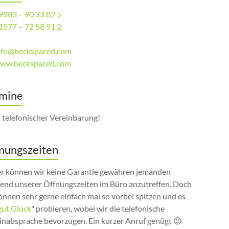
9383 – 90 33 82 5
1577 – 72 58 91 2
nfo@beckspaced.com
ww.beckspaced.com
mine
 telefonischer Vereinbarung!
nungszeiten
er können wir keine Garantie gewähren jemanden
end unserer Öffnungszeiten im Büro anzutreffen. Doch
önnen sehr gerne einfach mal so vorbei spitzen und es
gut Glück
" probieren, wobei wir die telefonische
inabsprache bevorzugen. Ein kurzer Anruf genügt 😉