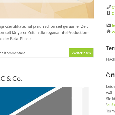
0
0
i
gs-Zertifikate, hat ja nun schon seit geraumer Zeit
w
on seit längerer Zeit in die sogenannte Production-
nd der Beta-Phase
Ter
ne Kommentare
Weiterlesen
Nach
Öff
C & Co.
Leid
währ
Sie k
"
auf 
Term