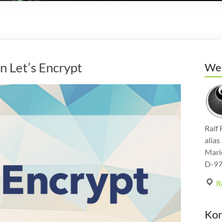
n Let’s Encrypt
Web
Ralf 
alia
Mari
D-97
R
Kon