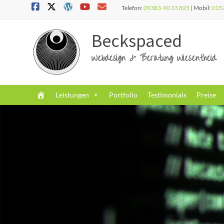
Telefon:
09383-90 33 825
| Mobil:
015
Beckspaced
Webdesign & Beratung Wiesentheid
Leistungen
Portfolio
Testimonials
Preise