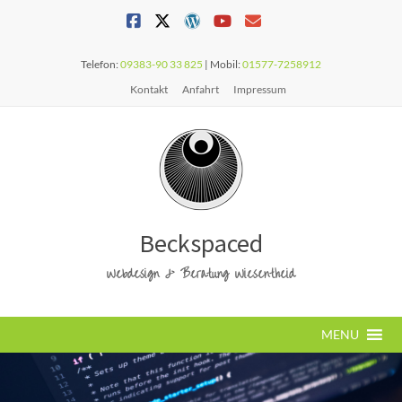
Telefon:
09383-90 33 825
| Mobil:
01577-7258912
Kontakt
Anfahrt
Impressum
Beckspaced
Webdesign & Beratung Wiesentheid
MENU