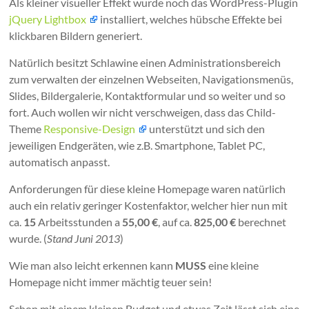
Als kleiner visueller Effekt wurde noch das WordPress-Plugin
jQuery Lightbox
installiert, welches hübsche Effekte bei
klickbaren Bildern generiert.
Natürlich besitzt Schlawine einen Administrationsbereich
zum verwalten der einzelnen Webseiten, Navigationsmenüs,
Slides, Bildergalerie, Kontaktformular und so weiter und so
fort. Auch wollen wir nicht verschweigen, dass das Child-
Theme
Responsive-Design
unterstützt und sich den
jeweiligen Endgeräten, wie z.B. Smartphone, Tablet PC,
automatisch anpasst.
Anforderungen für diese kleine Homepage waren natürlich
auch ein relativ geringer Kostenfaktor, welcher hier nun mit
ca.
15
Arbeitsstunden a
55,00 €
, auf ca.
825,00 €
berechnet
wurde. (
Stand Juni 2013
)
Wie man also leicht erkennen kann
MUSS
eine kleine
Homepage nicht immer mächtig teuer sein!
Schon mit einem kleinen Budget und etwas Zeit lässt sich eine