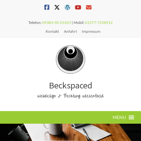
Telefon:
09383-90 33 825
| Mobil:
01577-7258912
Kontakt
Anfahrt
Impressum
Beckspaced
Webdesign & Beratung Wiesentheid
MENU