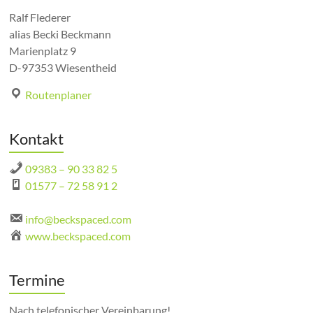
Ralf Flederer
alias Becki Beckmann
Marienplatz 9
D-97353 Wiesentheid
Routenplaner
Kontakt
09383 – 90 33 82 5
01577 – 72 58 91 2
info@beckspaced.com
www.beckspaced.com
Termine
Nach telefonischer Vereinbarung!